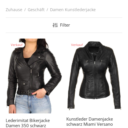
Zuhause
/
Geschäft
/
Damen Kunstlederjacke
Filter
Verkauf
Verkauf
Kunstleder Damenjacke
Lederimitat Bikerjacke
schwarz Miami Versano
Damen 350 schwarz