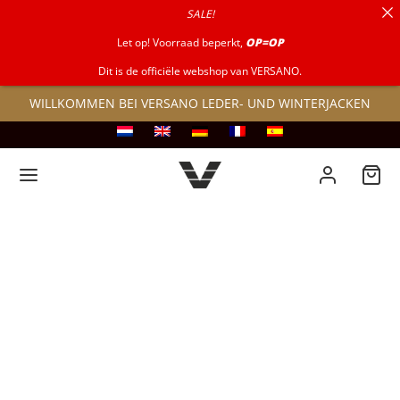
SALE!
nach:
Let op! Voorraad beperkt,
OP=OP
Dit is de officiële webshop van VERSANO.
WILLKOMMEN BEI VERSANO LEDER- UND WINTERJACKEN