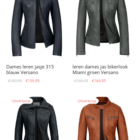
Dames leren jasje 315
leren dames jas bikerlook
blauw Versano
Miami groen Versano
Oorspronkelijke
Huidige
Oorspronkelijke
Huidige
€
199.95
€
159.95
€
199.95
€
164.95
prijs was:
prijs is:
prijs was:
prijs is:
€199.95.
€159.95.
€199.95.
€164.95.
Uitverkoop
Uitverkoop