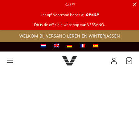
SALE!
naar:
Let op! Voorraad beperkt,
OP=OP
Dit is de officiële webshop van VERSANO.
WELKOM BIJ VERSANO LEREN EN WINTERJASSEN