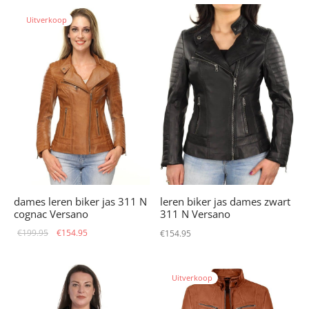
€229.95.
€179.95.
Uitverkoop
dames leren biker jas 311 N
leren biker jas dames zwart
cognac Versano
311 N Versano
Oorspronkelijke
Huidige
€
199.95
€
154.95
€
154.95
prijs was:
prijs is:
€199.95.
€154.95.
Uitverkoop