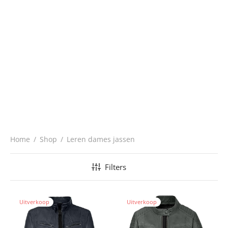
Home
/
Shop
/
Leren dames jassen
Filters
Uitverkoop
Uitverkoop