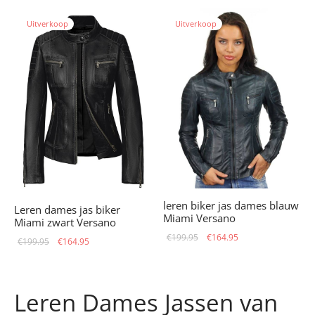
€194.95.
€149.95.
€199.95.
€164.95.
Uitverkoop
Uitverkoop
leren biker jas dames blauw
Leren dames jas biker
Miami Versano
Miami zwart Versano
Oorspronkelijke
Huidige
€
199.95
€
164.95
Oorspronkelijke
Huidige
€
199.95
€
164.95
prijs was:
prijs is:
prijs was:
prijs is:
€199.95.
€164.95.
€199.95.
€164.95.
Leren Dames Jassen van