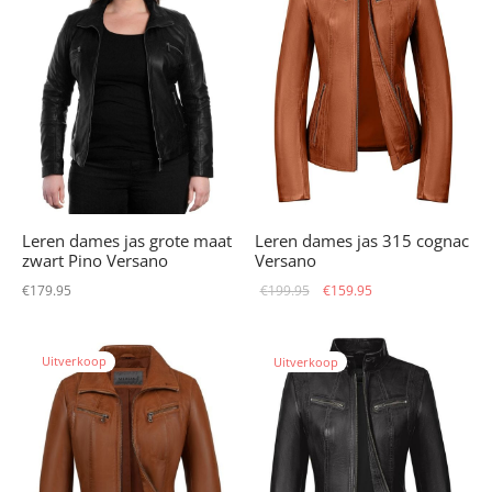
Leren dames jas grote maat
Leren dames jas 315 cognac
zwart Pino Versano
Versano
Oorspronkelijke
Huidige
€
199.95
€
159.95
€
179.95
prijs was:
prijs is:
€199.95.
€159.95.
Uitverkoop
Uitverkoop