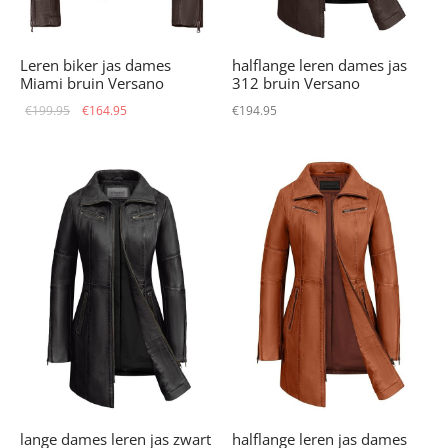
Leren biker jas dames
halflange leren dames jas
Miami bruin Versano
312 bruin Versano
Oorspronkelijke
Huidige
€
199.95
€
164.95
€
194.95
prijs was:
prijs is:
€199.95.
€164.95.
lange dames leren jas zwart
halflange leren jas dames