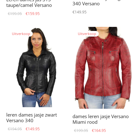
340 Versano
taupe/camel Versano
€
149.95
Oorspronkelijke
Huidige
€
199.95
€
159.95
prijs was:
prijs is:
€199.95.
€159.95.
Uitverkoop
Uitverkoop
leren dames jasje zwart
dames leren jasje Versano
Versano 340
Miami rood
Oorspronkelijke
Huidige
€
194.95
€
149.95
Oorspronkelijke
Huidige
€
199.95
€
164.95
prijs was:
prijs is:
prijs was:
prijs is: