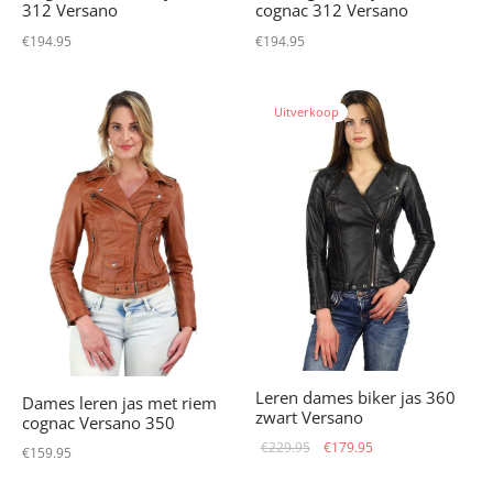
312 Versano
cognac 312 Versano
€
194.95
€
194.95
Uitverkoop
Leren dames biker jas 360
Dames leren jas met riem
zwart Versano
cognac Versano 350
Oorspronkelijke
Huidige
€
229.95
€
179.95
€
159.95
prijs was:
prijs is: