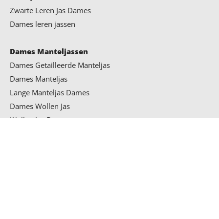
Zwarte Leren Jas Dames
Dames leren jassen
Dames Manteljassen
Dames Getailleerde Manteljas
Dames Manteljas
Lange Manteljas Dames
Dames Wollen Jas
Wollen Jas Dames
Manteljas Dames
Heren Winterjassen
PRODUCTCATEGORIEËN
Bontkraag Jas
Heren Winterjas
dames biker jas
×
Heren Winterjas Met Bontkraag
Heren Winterjas Met Pels