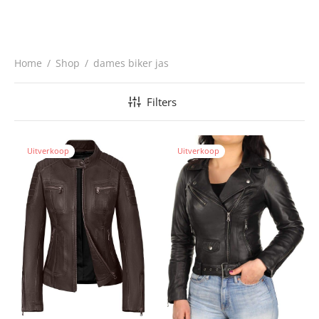
Home
/
Shop
/
dames biker jas
Filters
Uitverkoop
Uitverkoop