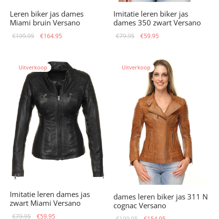
Leren biker jas dames
Imitatie leren biker jas
Miami bruin Versano
dames 350 zwart Versano
Oorspronkelijke
Huidige
Oorspronkelijke
Huidige
€
199.95
€
164.95
€
79.95
€
59.95
prijs was:
prijs is:
prijs was:
prijs is:
€199.95.
€164.95.
€79.95.
€59.95.
Uitverkoop
Uitverkoop
Imitatie leren dames jas
dames leren biker jas 311 N
zwart Miami Versano
cognac Versano
Oorspronkelijke
Huidige
€
79.95
€
59.95
Oorspronkelijke
Huidige
€
199.95
€
154.95