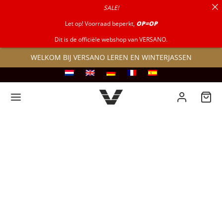
SALE!
naar:
Let op! Voorraad beperkt,
OP=OP
Dit is de officiële webshop van VERSANO.
WELKOM BIJ VERSANO LEREN EN WINTERJASSEN