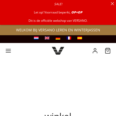
SALE!
naar:
Let op! Voorraad beperkt,
OP=OP
Dit is de officiële webshop van VERSANO.
WELKOM BIJ VERSANO LEREN EN WINTERJASSEN