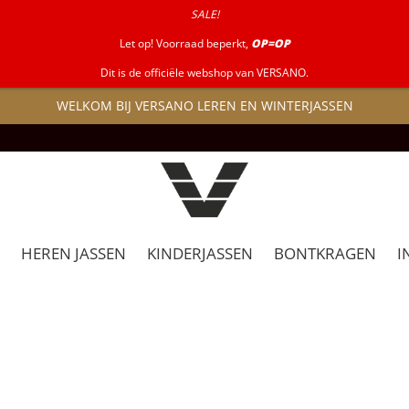
SALE!
Let op! Voorraad beperkt,
OP=OP
Dit is de officiële webshop van VERSANO.
WELKOM BIJ VERSANO LEREN EN WINTERJASSEN
HEREN JASSEN
KINDERJASSEN
BONTKRAGEN
I