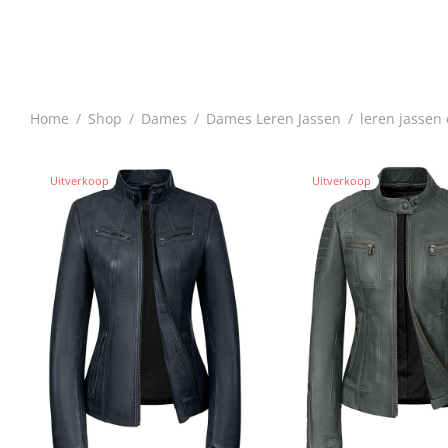
Home
/
Shop
/
Dames
/
Dames Leren Jassen
/
leren jassen
Uitverkoop
Uitverkoop