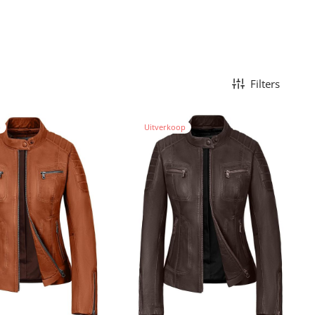
Filters
p
Uitverkoop