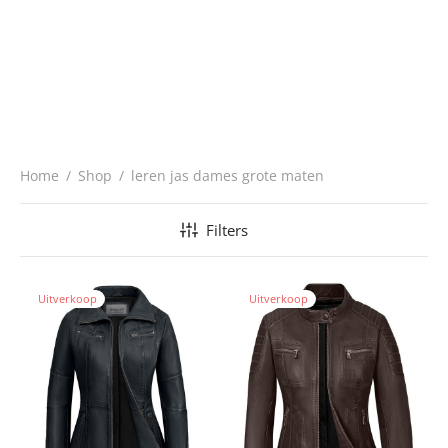
Home
/
Shop
/
leren jas dames grote maten
Filters
Uitverkoop
Uitverkoop