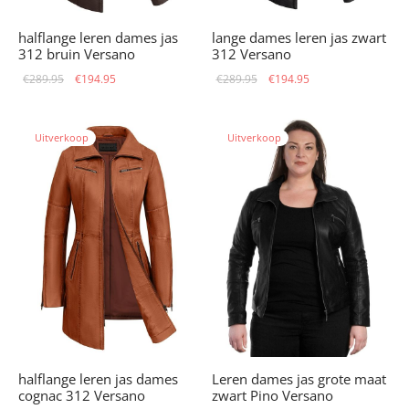
halflange leren dames jas
lange dames leren jas zwart
312 bruin Versano
312 Versano
Oorspronkelijke
Huidige
Oorspronkelijke
Huidige
€
289.95
€
194.95
€
289.95
€
194.95
prijs was:
prijs is:
prijs was:
prijs is:
€289.95.
€194.95.
€289.95.
€194.95.
Uitverkoop
Uitverkoop
halflange leren jas dames
Leren dames jas grote maat
cognac 312 Versano
zwart Pino Versano