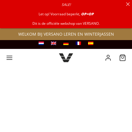
SALE!
naar:
Let op! Voorraad beperkt,
OP=OP
Dit is de officiële webshop van VERSANO.
WELKOM BIJ VERSANO LEREN EN WINTERJASSEN