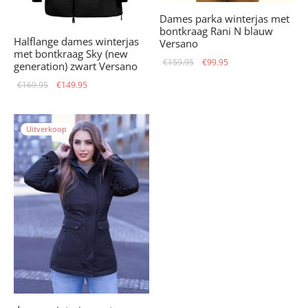
Dames parka winterjas met
bontkraag Rani N blauw
Halflange dames winterjas
Versano
met bontkraag Sky (new
Oorspronkelijke
Huidige
€
159.95
€
99.95
generation) zwart Versano
prijs was:
prijs is:
Oorspronkelijke
Huidige
€
169.95
€
149.95
€159.95.
€99.95.
prijs was:
prijs is:
€169.95.
€149.95.
Uitverkoop