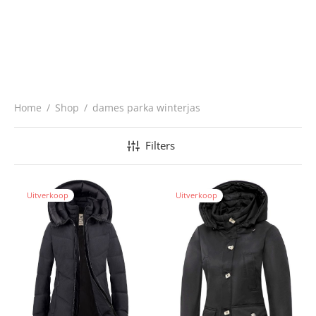
Home
/
Shop
/
dames parka winterjas
Filters
Uitverkoop
Uitverkoop