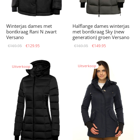
Winterjas dames met
Halflange dames winterjas
bontkraag Rani N zwart
met bontkraag Sky (new
Versano
generation) groen Versano
Oorspronkelijke
Huidige
Oorspronkelijke
Huidige
€
169.95
€
129.95
€
169.95
€
149.95
prijs was:
prijs is:
prijs was:
prijs is:
€169.95.
€129.95.
€169.95.
€149.95.
Uitverkoop
Uitverkoop