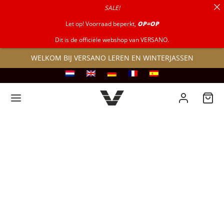
SALE!
naar:
Let op! Voorraad beperkt,
OP=OP
Dit is de officiële webshop van VERSANO.
WELKOM BIJ VERSANO LEREN EN WINTERJASSEN