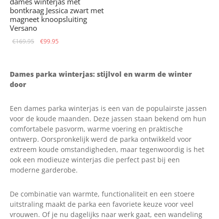
dames winterjas met
bontkraag Jessica zwart met
magneet knoopsluiting
Versano
Oorspronkelijke
Huidige
€
169.95
€
99.95
prijs was:
prijs is:
€169.95.
€99.95.
Dames parka winterjas: stijlvol en warm de winter
door
Een dames parka winterjas is een van de populairste jassen
voor de koude maanden. Deze jassen staan bekend om hun
comfortabele pasvorm, warme voering en praktische
ontwerp. Oorspronkelijk werd de parka ontwikkeld voor
extreem koude omstandigheden, maar tegenwoordig is het
ook een modieuze winterjas die perfect past bij een
moderne garderobe.
De combinatie van warmte, functionaliteit en een stoere
uitstraling maakt de parka een favoriete keuze voor veel
vrouwen. Of je nu dagelijks naar werk gaat, een wandeling