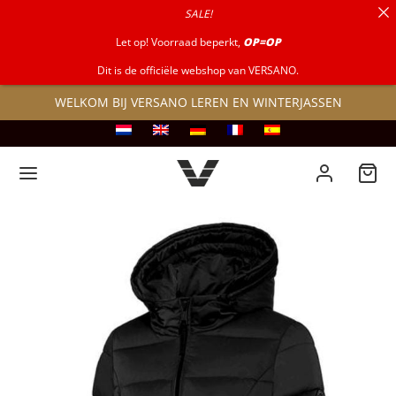
SALE!
naar:
Let op! Voorraad beperkt,
OP=OP
Dit is de officiële webshop van VERSANO.
WELKOM BIJ VERSANO LEREN EN WINTERJASSEN