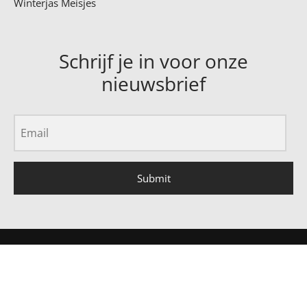
Winterjas Meisjes
Schrijf je in voor onze
nieuwsbrief
Submit
Algemene Voorwaarden
Verzending
Ruilen en Retouren
Privacy Policy
Klachten
Sitemap