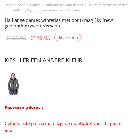
Home
/
Shop
/
Dames
/
Winterjassen voor dames
/
Halflange dames winterjas
met bontkraag Sky (new generation) zwart Versano
Halflange dames winterjas met bontkraag Sky (new
generation) zwart Versano
Oorspronkelijke
Huidige
€
169.95
€
149.95
Uitverkoop
prijs was:
prijs is:
€169.95.
€149.95.
KIES HIER EEN ANDERE KLEUR
Pasvorm advies :
Getailleerde pasvorm, bekijk de maattabel voor de juiste
maat.