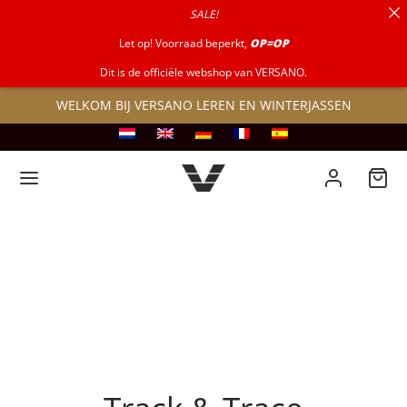
SALE!
naar:
Let op! Voorraad beperkt,
OP=OP
Dit is de officiële webshop van VERSANO.
WELKOM BIJ VERSANO LEREN EN WINTERJASSEN