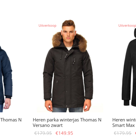
Uitverkoop
Uitverkoo
s Thomas N
Heren parka winterjas Thomas N
Heren winte
Versano zwart
Smart Max
ijke
idige
Oorspronkelijke
Huidige
€
179.95
€
149.95
€
179.95