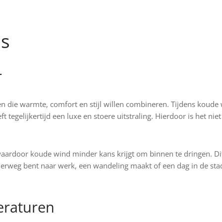
js is:
prijs was:
prijs is:
p
Dit
Opties selecteren
Opties sele
49.95.
€179.95.
€149.95.
uct
product
heeft
ls
dere
meerdere
ies.
variaties.
Deze
r
optie
kan
n die warmte, comfort en stijl willen combineren. Tijdens koude
zen
gekozen
 tegelijkertijd een luxe en stoere uitstraling. Hierdoor is het nie
en
worden
op
de
 waardoor koude wind minder kans krijgt om binnen te dringen. Di
uctpagina
productpagina
derweg bent naar werk, een wandeling maakt of een dag in de sta
eraturen