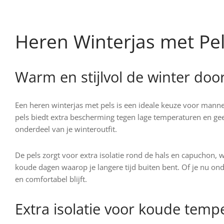
prijs was:
prijs is:
prijs was:
pri
Dit
Dit
Opties selecteren
Opties selecteren
€179.95.
€119.95.
€179.95.
€1
product
prod
heeft
heeft
Heren Winterjas met Pe
meerdere
meer
variaties.
variat
Deze
Deze
Warm en stijlvol de winter doo
optie
optie
kan
kan
Een heren winterjas met pels is een ideale keuze voor manne
gekozen
geko
pels biedt extra bescherming tegen lage temperaturen en geeft
worden
word
onderdeel van je winteroutfit.
op
op
de
de
De pels zorgt voor extra isolatie rond de hals en capuchon,
productpagina
prod
koude dagen waarop je langere tijd buiten bent. Of je nu on
en comfortabel blijft.
Extra isolatie voor koude temp