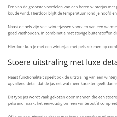
Een van de grootste voordelen van een heren winterjas met 
koude wind. Hierdoor blijft de temperatuur rond je hoofd en
Naast de pels zijn veel winterjassen voorzien van een warme
goed vasthouden. In combinatie met stevige buitenstoffen di
Hierdoor kun je met een winterjas met pels rekenen op comf
Stoere uitstraling met luxe deta
Naast functionaliteit speelt ook de uitstraling van een winter
opvallend detail dat de jas net wat meer karakter geeft dan 
Dit type jas wordt vaak gekozen door mannen die een stoere
pelsrand maakt het eenvoudig om een winteroutfit compleet t
Of je nu een winterjas draagt met jeans en sneakers of met ee