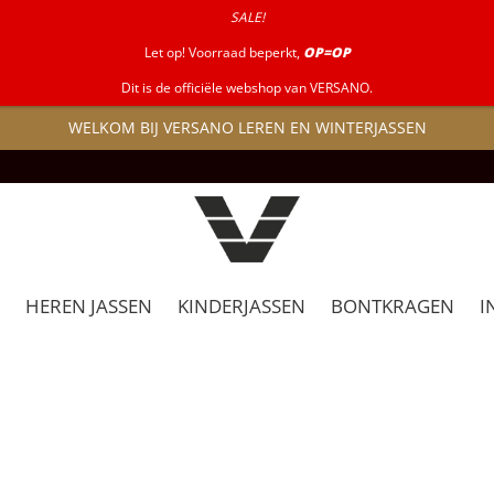
SALE!
Let op! Voorraad beperkt,
OP=OP
Dit is de officiële webshop van VERSANO.
WELKOM BIJ VERSANO LEREN EN WINTERJASSEN
HEREN JASSEN
KINDERJASSEN
BONTKRAGEN
I