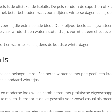
pels is de uitstekende isolatie. De pels rondom de capuchon of 
 nek beter behouden, wat vooral tijdens winterse dagen een groo
 voering die extra isolatie biedt. Denk bijvoorbeeld aan gewatte
e vaak winddicht en waterafstotend zijn, vormt dit een effectie
ort en warmte, zelfs tijdens de koudste winterdagen.
ils
jas een belangrijke rol. Een heren winterjas met pels geeft een krac
een standaard winterjas.
 en moderne look willen combineren met praktische eigenschappe
e maken. Hierdoor is de jas geschikt voor zowel casual als meer 
n nette broek en winterse schoenen, een jas met pels past bij vers