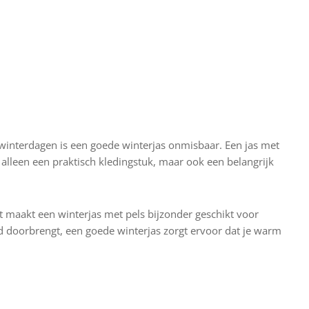
rijs was:
prijs is:
prijs was:
prijs is:
Dit
Dit
cteren
Opties selecteren
€179.95.
€149.95.
€179.95.
€149.95.
product
product
heeft
heeft
meerdere
meerdere
variaties.
variaties.
Deze
Deze
optie
optie
kan
kan
 winterdagen is een goede winterjas onmisbaar. Een jas met
gekozen
gekozen
t alleen een praktisch kledingstuk, maar ook een belangrijk
worden
worden
op
op
de
de
t maakt een winterjas met pels bijzonder geschikt voor
productpagina
productpagina
d doorbrengt, een goede winterjas zorgt ervoor dat je warm