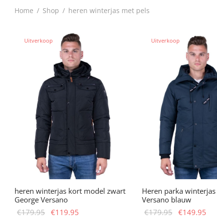
Home
/
Shop
/
heren winterjas met pels
Uitverkoop
Uitverkoop
heren winterjas kort model zwart
Heren parka winterja
George Versano
Versano blauw
Oorspronkelijke
Huidige
Oorspronkel
Hu
€
179.95
€
119.95
€
179.95
€
149.95