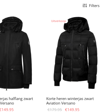
Filters
p
Uitverkoop
rjas halflang zwart
Korte heren winterjas zwart
 Versano
Aviation Versano
Oorspronkelijke
Huidige
Oorspronkelijke
Huidige
€
149.95
€
179.95
€
149.95