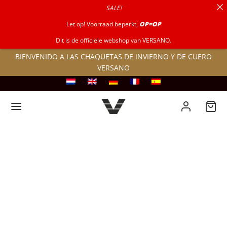
SALE!
por:
Let op! Voorraad beperkt,
OP=OP
Dit is de officiële webshop van VERSANO.
BIENVENIDO A LAS CHAQUETAS DE INVIERNO Y DE CUERO
VERSANO