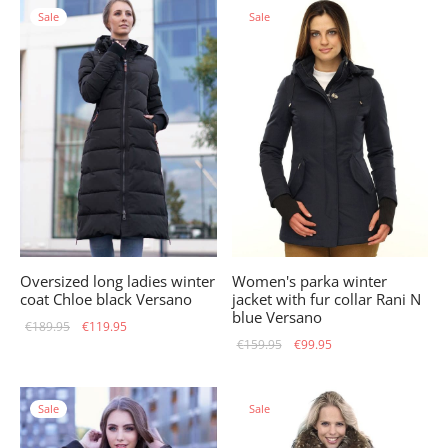
Sale
Sale
€159.95.
Oversized long ladies winter
Women's parka winter
coat Chloe black Versano
jacket with fur collar Rani N
blue Versano
Original
Current
€
189.95
€
119.95
Original
Current
€
159.95
€
99.95
price
price is:
price
price is:
was:
€119.95.
was:
€99.95.
€189.95.
Sale
Sale
€159.95.