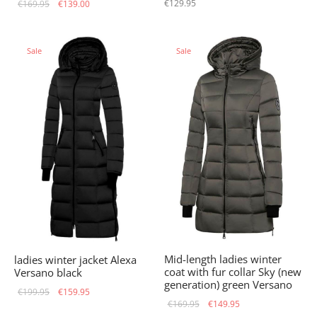
Original
Current
€
129.95
€
169.95
€
139.00
price
price is:
was:
€139.00.
Sale
Sale
€169.95.
Mid-length ladies winter
ladies winter jacket Alexa
coat with fur collar Sky (new
Versano black
generation) green Versano
Original
Current
€
199.95
€
159.95
Original
Current
€
169.95
€
149.95
price
price is: