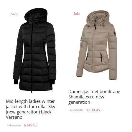
price
price is:
was:
€159.95.
was:
€149.95.
€199.95.
Sale
Sale
€169.95.
Dames jas met bontkraag
Shamila ecru new
Mid-length ladies winter
generation
jacket with fur collar Sky
Original
Current
€
159.95
€
139.95
(new generation) black
price
price is:
Versano
was:
€139.95.
Original
Current
€
169.95
€
149.95
€159.95.
price
price is: