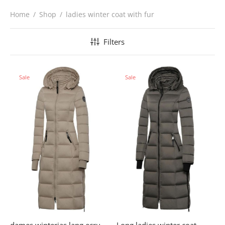
Home
/
Shop
/
ladies winter coat with fur
Filters
Sale
Sale