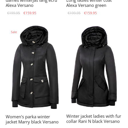
dames winterjas lang ecru
Long ladies winter coat
Alexa Versano
Alexa Versano green
Original
Current
Original
Current
€
199.95
€
159.95
€
199.95
€
159.95
price
price is:
price
price is:
was:
€159.95.
was:
€159.95.
Sale
€199.95.
€199.95.
Winter jacket ladies with fur
Women's parka winter
collar Rani N black Versano
jacket Marry black Versano