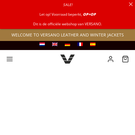
SALE!
for:
Let op! Voorraad beperkt,
OP=OP
Dit is de officiële webshop van VERSANO.
WELCOME TO VERSANO LEATHER AND WINTER JACKETS