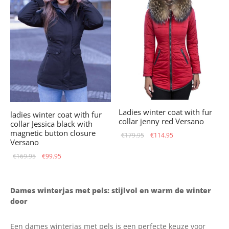
Ladies winter coat with fur
ladies winter coat with fur
collar jenny red Versano
collar Jessica black with
magnetic button closure
Original
Current
€
179.95
€
114.95
Versano
price
price is:
Original
Current
€
169.95
€
99.95
was:
€114.95.
price
price is:
€179.95.
was:
€99.95.
Dames winterjas met pels: stijlvol en warm de winter
€169.95.
door
Een dames winterjas met pels is een perfecte keuze voor