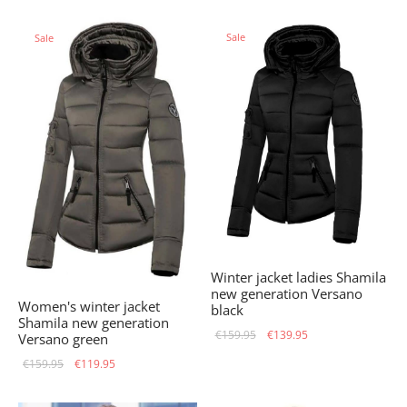
was:
€149.95.
Sale
Sale
€169.95.
Winter jacket ladies Shamila
new generation Versano
Women's winter jacket
black
Shamila new generation
Original
Current
€
159.95
€
139.95
Versano green
price
price is:
Original
Current
€
159.95
€
119.95
was:
€139.95.
price
price is:
€159.95.
was:
€119.95.