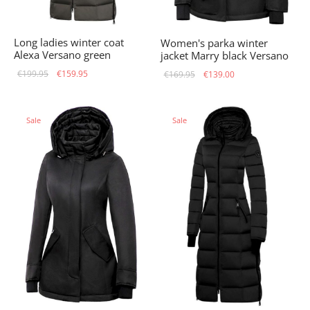
Long ladies winter coat
Women's parka winter
Alexa Versano green
jacket Marry black Versano
Original
Current
Original
Current
€
199.95
€
159.95
€
169.95
€
139.00
price
price is:
price
price is:
was:
€159.95.
was:
€139.00.
Sale
Sale
€199.95.
€169.95.