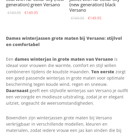
generation) green Versano
(new generation) black
Versano
Original
Current
€
169.95
€
149.95
Original
Current
€
169.95
€
149.95
price
price is:
price
price is:
was:
€149.95.
was:
€149.95.
€169.95.
Dames winterjassen grote maten bij Versano: stijlvol
€169.95.
en comfortabel
Een
dames winterjas in grote maten van Versano
is
ideaal voor vrouwen die warmte, comfort en stijl willen
combineren tijdens de koudste maanden.
Ten eerste
zorgt
een goed passende winterjas in grote maten voor optimale
bescherming tegen koude wind, regen en sneeuw.
Daarnaast
geeft een stijlvolle winterjas van Versano je outfit
een verzorgde en modieuze uitstraling, zodat je er elegant
uitziet, ongeacht de weersomstandigheden.
Bovendien zijn winterjassen grote maten bij Versano
verkrijgbaar in verschillende modellen, kleuren en
materialen, zodat iedere vrouw een jas kan vinden die bij