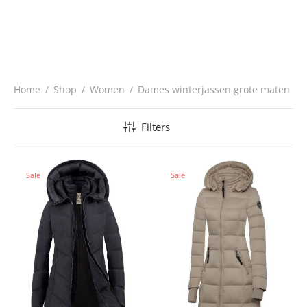
Home
/
Shop
/
Women
/
Dames winterjassen grote maten
Filters
Sale
Sale