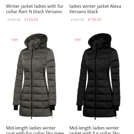
Winter jacket ladies with fur
ladies winter jacket Alexa
collar Rani N black Versano
Versano black
Original
Current
Original
Current
€
169.95
€
129.95
€
199.95
€
159.95
price
price is:
price
price is:
was:
€129.95.
was:
€159.95.
Sale
Sale
€169.95.
€199.95.
Mid-length ladies winter
Mid-length ladies winter
coat with fur collar Sky (new
jacket with fur collar Sky