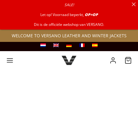
SALE!
for:
Let op! Voorraad beperkt,
OP=OP
Dit is de officiële webshop van VERSANO.
WELCOME TO VERSANO LEATHER AND WINTER JACKETS