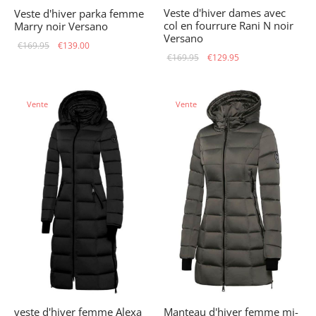
Veste d'hiver dames avec
Veste d'hiver parka femme
col en fourrure Rani N noir
Marry noir Versano
Versano
Le prix
Le prix
€
169.95
€
139.00
Le prix
Le prix
€
169.95
€
129.95
initial
actuel
initial
actuel
était :
est :
était :
est :
€169.95.
€139.00.
Vente
Vente
€169.95.
€129.95.
Manteau d'hiver femme mi-
veste d'hiver femme Alexa