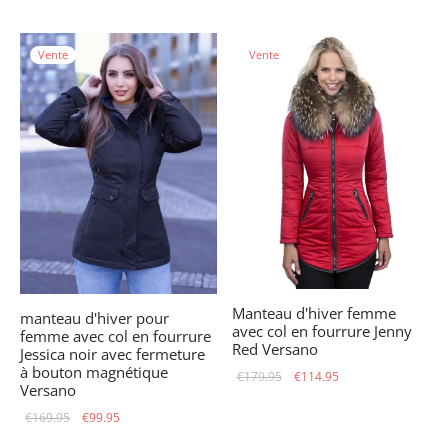
initial
actuel
initial
actuel
était :
est :
était :
est :
Vente
Vente
€189.95.
€119.95.
€159.95.
€99.95.
Manteau d'hiver femme
manteau d'hiver pour
avec col en fourrure Jenny
femme avec col en fourrure
Red Versano
Jessica noir avec fermeture
à bouton magnétique
Le prix
Le prix
€
179.95
€
114.95
Versano
initial
actuel
Le prix
Le prix
€
169.95
€
99.95
était :
est :
initial
actuel