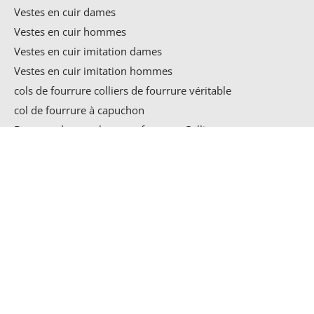
Vestes en cuir dames
Vestes en cuir hommes
Vestes en cuir imitation dames
Vestes en cuir imitation hommes
cols de fourrure
colliers de fourrure véritable
col de fourrure à capuchon
Boutons de manchette en fourrure Colliers
cols de fourrure artificielle
Dames Winterjassen
CATÉGORIES DE PRODUITS
Bontkraag Jas
Dames Jas Met Bontkraag
Les femmes veste d'hiver avec de la fourrure
×
Dames Jas Met Pels
Dames Parka Winterjas
Dames Winterjas
PRIX
Dames Winterjas Met Bontkraag