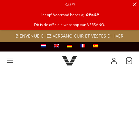
SALE!
pour :
Let op! Voorraad beperkt,
OP=OP
Dit is de officiële webshop van VERSANO.
BIENVENUE CHEZ VERSANO CUIR ET VESTES D'HIVER