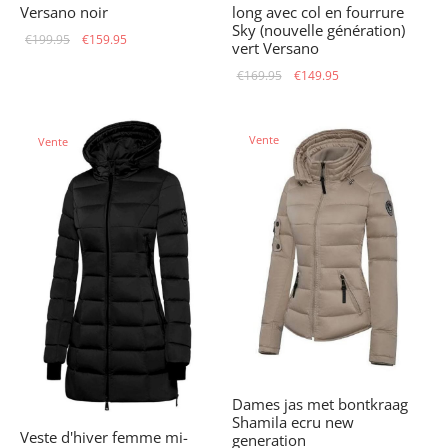
long avec col en fourrure
Versano noir
Sky (nouvelle génération)
Le prix
Le prix
€
199.95
€
159.95
vert Versano
initial
actuel
Le prix
Le prix
€
169.95
€
149.95
était :
est :
initial
actuel
€199.95.
€159.95.
était :
est :
Vente
Vente
€169.95.
€149.95.
Dames jas met bontkraag
Shamila ecru new
Veste d'hiver femme mi-
generation