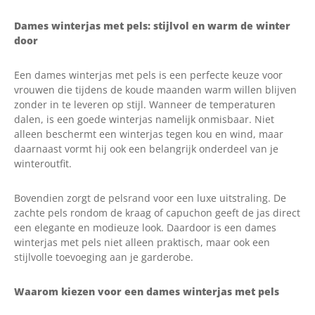
€179.95.
€114.95.
était :
est :
Dames winterjas met pels: stijlvol en warm de winter
€169.95.
€99.95.
door
Een dames winterjas met pels is een perfecte keuze voor
vrouwen die tijdens de koude maanden warm willen blijven
zonder in te leveren op stijl. Wanneer de temperaturen
dalen, is een goede winterjas namelijk onmisbaar. Niet
alleen beschermt een winterjas tegen kou en wind, maar
daarnaast vormt hij ook een belangrijk onderdeel van je
winteroutfit.
Bovendien zorgt de pelsrand voor een luxe uitstraling. De
zachte pels rondom de kraag of capuchon geeft de jas direct
een elegante en modieuze look. Daardoor is een dames
winterjas met pels niet alleen praktisch, maar ook een
stijlvolle toevoeging aan je garderobe.
Waarom kiezen voor een dames winterjas met pels