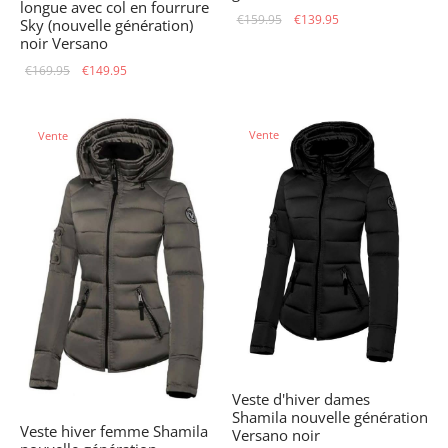
longue avec col en fourrure
Le prix
Le prix
€
159.95
€
139.95
Sky (nouvelle génération)
initial
actuel
noir Versano
était :
est :
Le prix
Le prix
€
169.95
€
149.95
€159.95.
€139.95.
initial
actuel
était :
est :
Vente
Vente
€169.95.
€149.95.
Veste d'hiver dames
Shamila nouvelle génération
Veste hiver femme Shamila
Versano noir