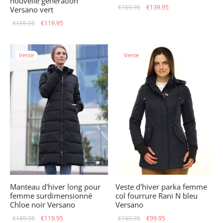
nouvelle génération
Le prix
Le prix
€
159.95
€
139.95
Versano vert
initial
actuel
Le prix
Le prix
€
159.95
€
119.95
était :
est :
initial
actuel
€159.95.
€139.95.
était :
est :
Vente
Vente
€159.95.
€119.95.
Manteau d'hiver long pour
Veste d'hiver parka femme
femme surdimensionné
col fourrure Rani N bleu
Chloe noir Versano
Versano
Le prix
Le prix
Le prix
Le prix
€
189.95
€
119.95
€
159.95
€
99.95