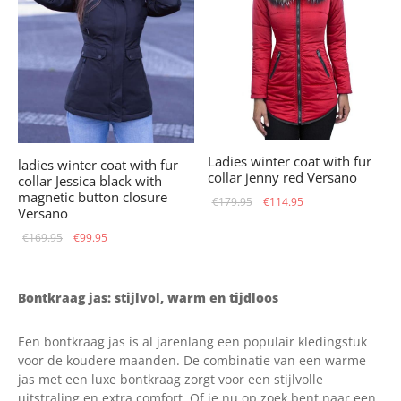
Ladies winter coat with fur
ladies winter coat with fur
collar jenny red Versano
collar Jessica black with
magnetic button closure
Original
Current
€
179.95
€
114.95
Versano
price
price is:
Original
Current
€
169.95
€
99.95
was:
€114.95.
price
price is:
€179.95.
was:
€99.95.
Bontkraag jas: stijlvol, warm en tijdloos
€169.95.
Een bontkraag jas is al jarenlang een populair kledingstuk
voor de koudere maanden. De combinatie van een warme
jas met een luxe bontkraag zorgt voor een stijlvolle
uitstraling en extra comfort. Of je nu op zoek bent naar een