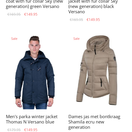
coat with fur collar Sky (new
jacket with fur collar Sky
generation) green Versano
(new generation) black
Versano
Original
Current
€
169.95
€
149.95
Original
Current
€
169.95
€
149.95
price
price is:
price
price is:
was:
€149.95.
was:
€149.95.
€169.95.
Sale
Sale
€169.95.
Men's parka winter jacket
Dames jas met bontkraag
Thomas N Versano blue
Shamila ecru new
generation
Original
Current
€
179.95
€
149.95