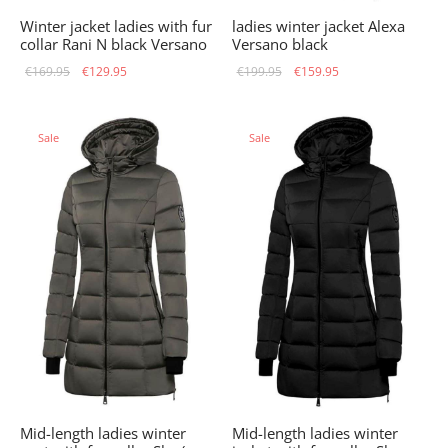
Winter jacket ladies with fur
ladies winter jacket Alexa
collar Rani N black Versano
Versano black
Original
Current
Original
Current
€
169.95
€
129.95
€
199.95
€
159.95
price
price is:
price
price is:
was:
€129.95.
was:
€159.95.
Sale
Sale
€169.95.
€199.95.
Mid-length ladies winter
Mid-length ladies winter