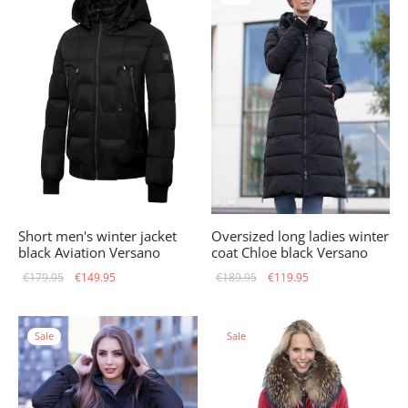
€179.95.
Short men's winter jacket
Oversized long ladies winter
black Aviation Versano
coat Chloe black Versano
Original
Current
Original
Current
€
179.95
€
149.95
€
189.95
€
119.95
price
price is:
price
price is:
was:
€149.95.
was:
€119.95.
Sale
Sale
€179.95.
€189.95.