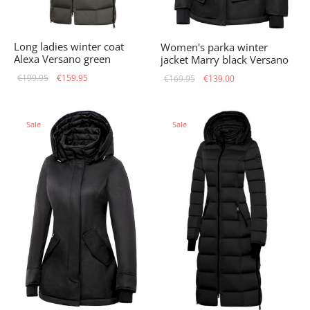
Long ladies winter coat
Women's parka winter
Alexa Versano green
jacket Marry black Versano
Original
Current
Original
Current
€
199.95
€
159.95
€
169.95
€
139.00
price
price is:
price
price is:
was:
€159.95.
was:
€139.00.
Sale
Sale
€199.95.
€169.95.