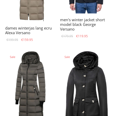
men's winter jacket short
model black George
dames winterjas lang ecru
Versano
Alexa Versano
Original
Current
€
179.95
€
119.95
Original
Current
€
199.95
€
159.95
price
price is:
price
price is:
was:
€119.95.
was:
€159.95.
€179.95.
Sale
Sale
€199.95.