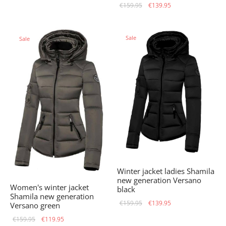
Original
Current
€
159.95
€
139.95
price
price is:
price
price is:
was:
€149.95.
was:
€139.95.
€179.95.
Sale
Sale
€159.95.
Winter jacket ladies Shamila
new generation Versano
Women's winter jacket
black
Shamila new generation
Original
Current
€
159.95
€
139.95
Versano green
price
price is:
Original
Current
€
159.95
€
119.95