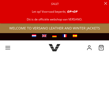
SALE!
for:
Let op! Voorraad beperkt,
OP=OP
Dit is de officiële webshop van VERSANO.
WELCOME TO VERSANO LEATHER AND WINTER JACKETS