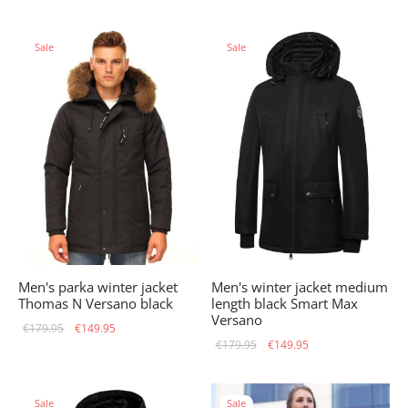
was:
€139.95.
price
price is:
€159.95.
was:
€119.95.
Sale
Sale
€159.95.
Men's parka winter jacket
Men's winter jacket medium
Thomas N Versano black
length black Smart Max
Versano
Original
Current
€
179.95
€
149.95
Original
Current
€
179.95
€
149.95
price
price is:
price
price is:
was:
€149.95.
was:
€149.95.
€179.95.
Sale
Sale