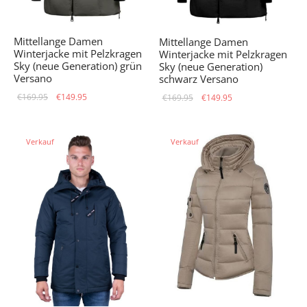
Mittellange Damen
Mittellange Damen
Winterjacke mit Pelzkragen
Winterjacke mit Pelzkragen
Sky (neue Generation) grün
Sky (neue Generation)
Versano
schwarz Versano
Ursprünglicher
Aktueller
Ursprünglicher
Aktueller
€
169.95
€
149.95
€
169.95
€
149.95
Preis war:
Preis ist:
Preis war:
Preis ist:
€169.95
€149.95.
€169.95
€149.95.
Verkauf
Verkauf