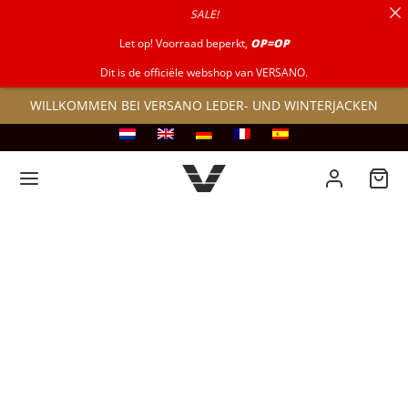
SALE!
nach:
Let op! Voorraad beperkt,
OP=OP
Dit is de officiële webshop van VERSANO.
WILLKOMMEN BEI VERSANO LEDER- UND WINTERJACKEN