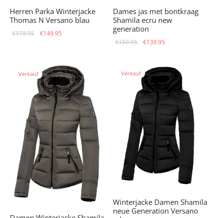
Herren Parka Winterjacke
Dames jas met bontkraag
Thomas N Versano blau
Shamila ecru new
generation
Ursprünglicher
Aktueller
€
179.95
€
149.95
Ursprünglicher
Aktueller
€
159.95
€
139.95
Preis war:
Preis ist:
Preis war:
Preis ist:
€179.95
€149.95.
€159.95
€139.95.
Verkauf
Verkauf
Winterjacke Damen Shamila
neue Generation Versano
Damen Winterjacke Shamila