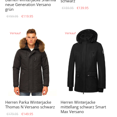
schwarz
neue Generation Versano
Ursprünglicher
Aktueller
€
159.95
€
139.95
grün
Preis war:
Preis ist:
Ursprünglicher
Aktueller
€
159.95
€
119.95
€159.95
€139.95.
Preis war:
Preis ist:
€159.95
€119.95.
Verkauf
Verkauf
Herren Parka Winterjacke
Herren Winterjacke
Thomas N Versano schwarz
mittellang schwarz Smart
Max Versano
Ursprünglicher
Aktueller
€
179.95
€
149.95