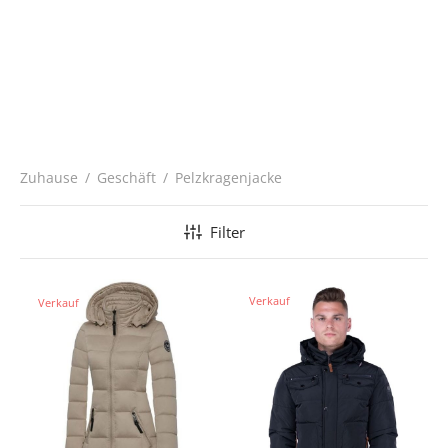
Zuhause
/
Geschäft
/
Pelzkragenjacke
Filter
Verkauf
Verkauf