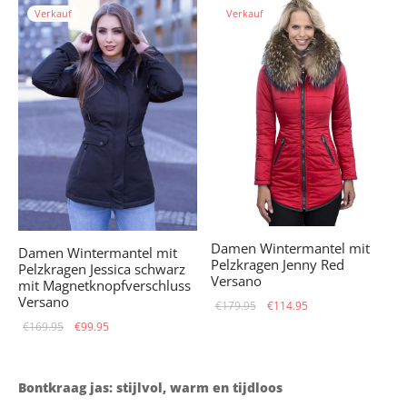
Verkauf
Verkauf
Damen Wintermantel mit
Damen Wintermantel mit
Pelzkragen Jenny Red
Pelzkragen Jessica schwarz
Versano
mit Magnetknopfverschluss
Versano
Ursprünglicher
Aktueller
€
179.95
€
114.95
Ursprünglicher
Aktueller
Preis war:
Preis ist:
€
169.95
€
99.95
Preis war:
Preis ist:
€179.95
€114.95.
€169.95
€99.95.
Bontkraag jas: stijlvol, warm en tijdloos