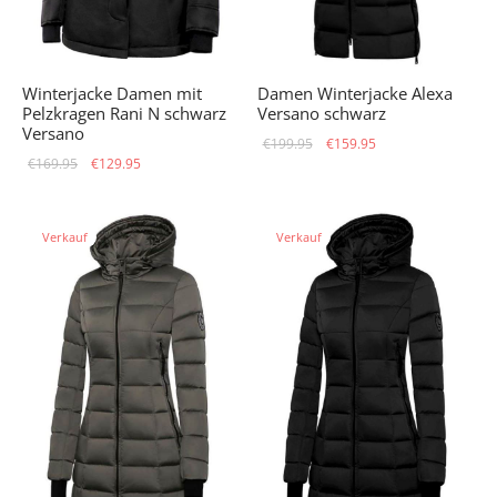
Winterjacke Damen mit
Damen Winterjacke Alexa
Pelzkragen Rani N schwarz
Versano schwarz
Versano
Ursprünglicher
Aktueller
€
199.95
€
159.95
Ursprünglicher
Aktueller
€
169.95
€
129.95
Preis war:
Preis ist:
Preis war:
Preis ist:
€199.95
€159.95.
€169.95
€129.95.
Verkauf
Verkauf