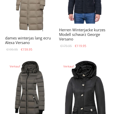
Herren Winterjacke kurzes
Modell schwarz George
dames winterjas lang ecru
Versano
Alexa Versano
Ursprünglicher
Aktueller
€
179.95
€
119.95
Ursprünglicher
Aktueller
€
199.95
€
159.95
Preis war:
Preis ist:
Preis war:
Preis ist:
€179.95
€119.95.
€199.95
€159.95.
Verkauf
Verkauf