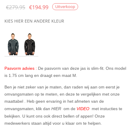
Oorspronkelijke
Huidige
€
279.95
€
194.99
Uitverkoop
prijs was:
prijs is:
KIES HIER EEN ANDERE KLEUR
€279.95.
€194.99.
Pasvorm advies :
De pasvorm van deze jas is slim-fit. Ons model
is 1.75 cm lang en draagt een maat M.
Ben je niet zeker van je maten, dan raden wij aan om eerst je
omvangsmaten op te meten, en deze te vergelijken met onze
maattabel . Heb geen ervaring in het afmeten van de
omvangsmaten, klik dan
HIER
om de
VIDEO
met instucties te
bekijken. U kunt ons ook direct bellen of appen! Onze
medewerkers staan altijd voor u klaar om te helpen.