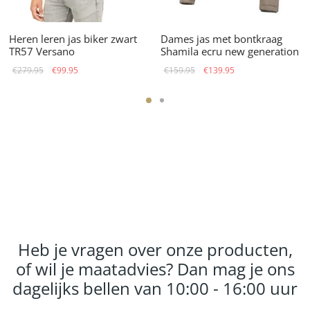
Heren leren jas biker zwart
Dames jas met bontkraag
TR57 Versano
Shamila ecru new generation
Oorspronkelijke
Huidige
Oorspronkelijke
Huidige
€
279.95
€
99.95
€
159.95
€
139.95
prijs was:
prijs is:
prijs was:
prijs is:
€279.95.
€99.95.
€159.95.
€139.95.
Heb je vragen over onze producten,
of wil je maatadvies? Dan mag je ons
dagelijks bellen van 10:00 - 16:00 uur