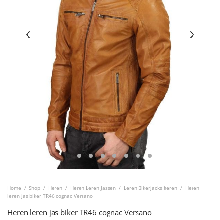
Home
/
Shop
/
Heren
/
Heren Leren Jassen
/
Leren Bikerjacks heren
/
Heren
leren jas biker TR46 cognac Versano
Heren leren jas biker TR46 cognac Versano