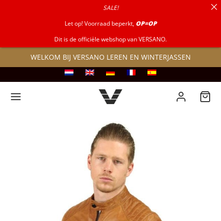
SALE!
naar:
Let op! Voorraad beperkt,
OP=OP
Dit is de officiële webshop van VERSANO.
WELKOM BIJ VERSANO LEREN EN WINTERJASSEN