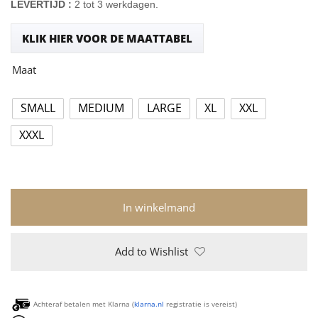
LEVERTIJD :
2 tot 3 werkdagen.
KLIK HIER VOOR DE MAATTABEL
Maat
SMALL
MEDIUM
LARGE
XL
XXL
XXXL
In winkelmand
Add to Wishlist
Achteraf betalen met Klarna (
klarna.nl
registratie is vereist)