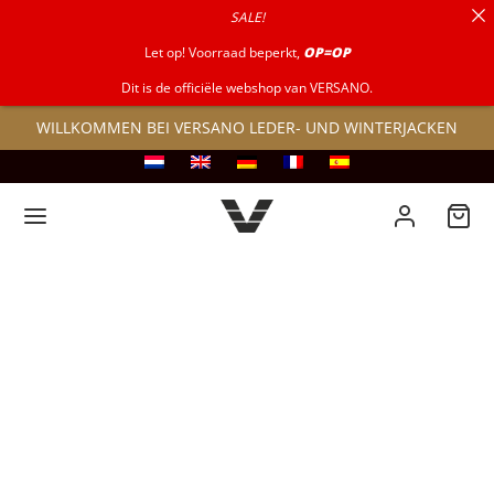
SALE!
nach:
Let op! Voorraad beperkt,
OP=OP
Dit is de officiële webshop van VERSANO.
WILLKOMMEN BEI VERSANO LEDER- UND WINTERJACKEN