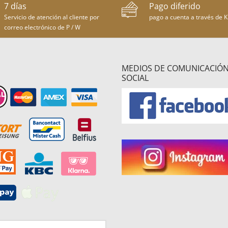
7 días
Pago diferido
Servicio de atención al cliente por
pago a cuenta a través de K
correo electrónico de P / W
MEDIOS DE COMUNICACIÓ
SOCIAL