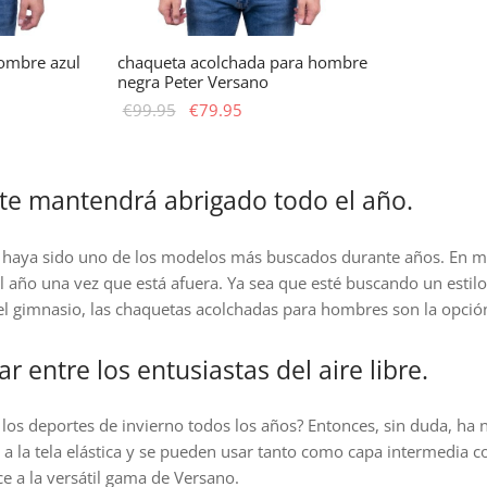
ombre azul
chaqueta acolchada para hombre
negra Peter Versano
El
El
€
99.95
€
79.95
o
precio
precio
te
Este
selecciona Opciones
l
original
actual
oducto
producto
era:
es:
ene
tiene
e mantendrá abrigado todo el año.
5.
€99.95.
€79.95.
ltiples
múltiples
riantes.
variantes.
haya sido uno de los modelos más buscados durante años. En mu
s
Las
año una vez que está afuera. Ya sea que esté buscando un estilo
ciones
opciones
l gimnasio, las chaquetas acolchadas para hombres son la opción 
se
ueden
pueden
entre los entusiastas del aire libre.
egir
elegir
n
en
los deportes de invierno todos los años? Entonces, sin duda, ha
la
 a la tela elástica y se pueden usar tanto como capa intermedia
gina
página
e a la versátil gama de Versano.