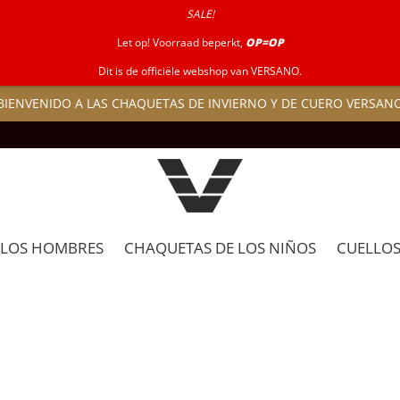
SALE!
Let op! Voorraad beperkt,
OP=OP
Dit is de officiële webshop van VERSANO.
BIENVENIDO A LAS CHAQUETAS DE INVIERNO Y DE CUERO VERSAN
 LOS HOMBRES
CHAQUETAS DE LOS NIÑOS
CUELLOS 