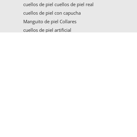
cuellos de piel
cuellos de piel real
cuellos de piel con capucha
Manguito de piel Collares
cuellos de piel artificial
Chaquetas de cuero para
hombres
Biker Jas Heren
Heren Leren Jas
g
Leren Heren Jas
Korte Leren Heren Jas
Leren Jas Heren
Chaquetas de los niños
Kinderjas Jongens