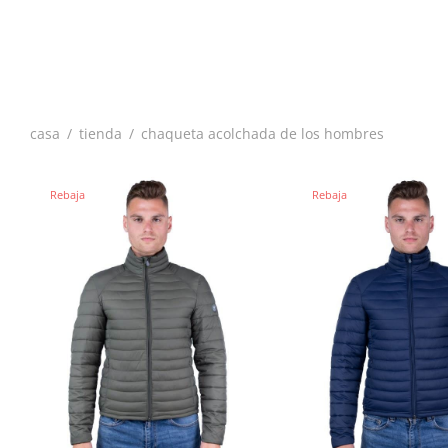
casa
/
tienda
/
chaqueta acolchada de los hombres
Rebaja
Rebaja