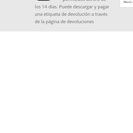
los 14 días. Puede descargar y pagar
una etiqueta de devolución a través
de la página de devoluciones
Dames Winterjassen
Chaqu
Bontkraag Jas
Dames 
Dames Jas Met Bontkraag
Leren 
Dames Jas Met Pels
Leren 
Dames Parka Winterjas
Leren 
Dames Winterjas
Zwarte
Dames Winterjas Met Bontkraag
chaque
Jas Met Bontkraag
Jas Met Bontkraag Dames
Dames
Lange Winterjas Dames
Dames 