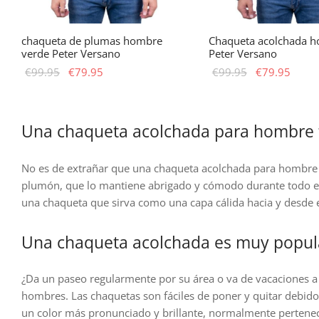
chaqueta de plumas hombre
Chaqueta acolchada h
verde Peter Versano
Peter Versano
El
El
El
El
€
99.95
€
79.95
€
99.95
€
79.95
precio
precio
precio
preci
Este
Es
selecciona Opciones
selecciona Opciones
original
actual
original
actua
producto
pr
era:
es:
era:
es:
tiene
ti
Una chaqueta acolchada para hombre t
€99.95.
€79.95.
€99.95.
€79.9
múltiples
mú
variantes.
va
No es de extrañar que una chaqueta acolchada para hombre 
Las
La
plumón, que lo mantiene abrigado y cómodo durante todo el 
opciones
op
una chaqueta que sirva como una capa cálida hacia y desde e
se
se
pueden
p
Una chaqueta acolchada es muy popular 
elegir
el
en
e
¿Da un paseo regularmente por su área o va de vacaciones a 
la
la
hombres. Las chaquetas son fáciles de poner y quitar debido
página
pá
un color más pronunciado y brillante, normalmente pertenec