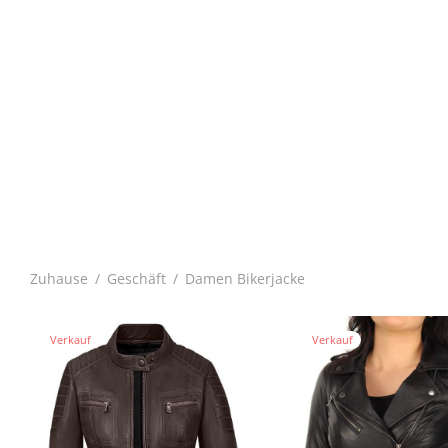
Zuhause
/
Geschäft
/
Damen Bikerjacke
Verkauf
Verkauf