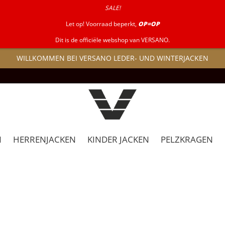
SALE!
Let op! Voorraad beperkt,
OP=OP
Dit is de officiële webshop van VERSANO.
WILLKOMMEN BEI VERSANO LEDER- UND WINTERJACKEN
N
HERRENJACKEN
KINDER JACKEN
PELZKRAGEN