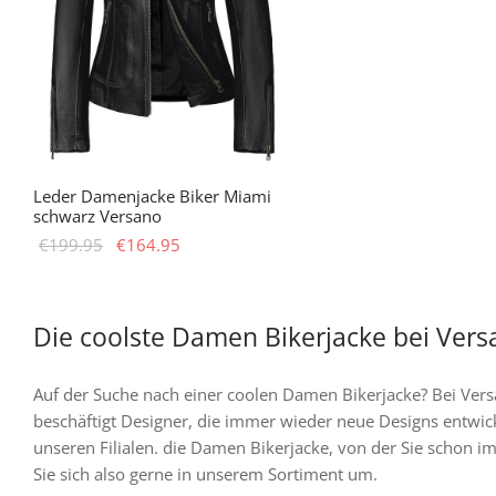
können
k
auf
a
der
d
Produktseite
P
gewählt
g
werden
w
Leder Damenjacke Biker Miami
schwarz Versano
Ursprünglicher
Aktueller
€
199.95
€
164.95
Preis war:
Preis ist:
Dieses
wählen Sie Optionen
€199.95
€164.95.
Produkt
weist
Die coolste Damen Bikerjacke bei Ver
mehrere
Varianten
Auf der Suche nach einer coolen Damen Bikerjacke? Bei Vers
auf.
beschäftigt Designer, die immer wieder neue Designs entwic
Die
unseren Filialen. die Damen Bikerjacke, von der Sie schon i
Optionen
Sie sich also gerne in unserem Sortiment um.
können