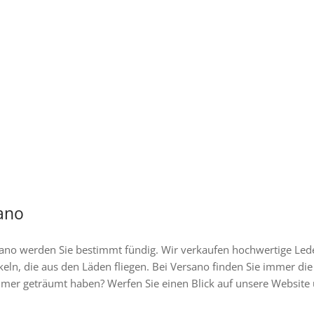
können
önnen
auf
uf
der
er
Produktseite
roduktseite
gewählt
ewählt
werden
erden
sano
ano werden Sie bestimmt fündig. Wir verkaufen hochwertige Lede
keln, die aus den Läden fliegen. Bei Versano finden Sie immer d
mmer geträumt haben? Werfen Sie einen Blick auf unsere Website 