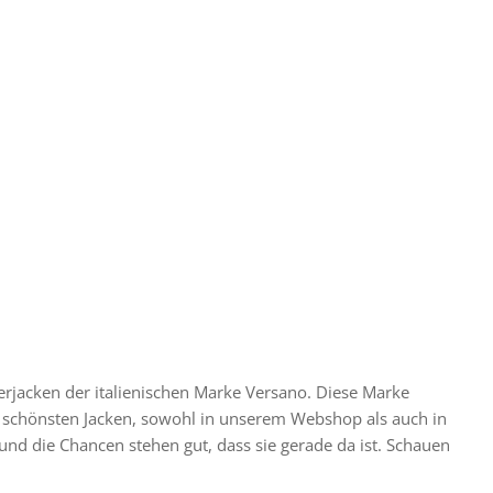
können
können
auf
auf
der
der
Produktseite
Produktseite
gewählt
gewählt
werden
werden
rjacken der italienischen Marke Versano. Diese Marke
ie schönsten Jacken, sowohl in unserem Webshop als auch in
und die Chancen stehen gut, dass sie gerade da ist. Schauen