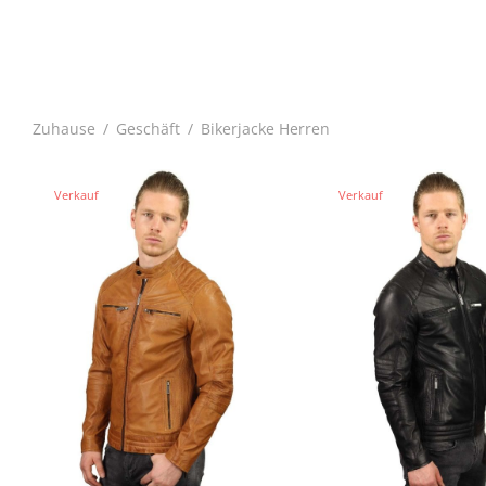
Zuhause
/
Geschäft
/
Bikerjacke Herren
Verkauf
Verkauf