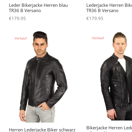
Leder Bikerjacke Herren blau
Lederjacke Herren Bik
TR36 B Versano
TR36 B Versano
€
179.95
€
179.95
Dieses
D
wählen Sie Optionen
wählen Sie Optionen
Produkt
P
Verkauf
Verkauf
weist
w
mehrere
m
Varianten
V
auf.
au
Die
D
Optionen
O
können
k
auf
a
der
d
Produktseite
P
gewählt
g
werden
w
Bikerjacke Herren Led
Herren Lederjacke Biker schwarz