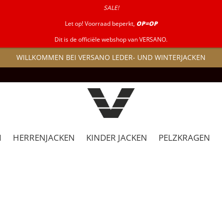
SALE!
Let op! Voorraad beperkt,
OP=OP
Dit is de officiële webshop van VERSANO.
WILLKOMMEN BEI VERSANO LEDER- UND WINTERJACKEN
N
HERRENJACKEN
KINDER JACKEN
PELZKRAGEN