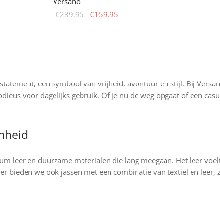
Versano
her
tueller
Ursprünglicher
Aktueller
€
239.95
€
159.95
is ist:
Preis war:
Preis ist:
ieses
Dieses
wählen Sie Optionen
29.95.
€239.95
€159.95.
rodukt
Produkt
eist
weist
ehrere
mehrere
arianten
Varianten
 statement, een symbool van vrijheid, avontuur en stijl. Bij Versa
f.
auf.
odieus voor dagelijks gebruik. Of je nu de weg opgaat of een casua
ie
Die
ptionen
Optionen
önnen
können
mheid
uf
auf
er
der
 leer en duurzame materialen die lang meegaan. Het leer voelt 
roduktseite
Produktseite
leer bieden we ook jassen met een combinatie van textiel en leer,
ewählt
gewählt
erden
werden