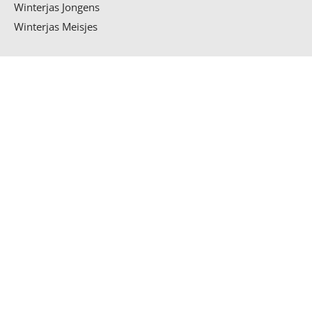
Winterjas Jongens
Winterjas Meisjes
Schrijf je in voor onze
nieuwsbrief
Submit
Algemene Voorwaarden
Verzending
Ruilen en Retouren
Privacy Policy
Klachten
Sitemap