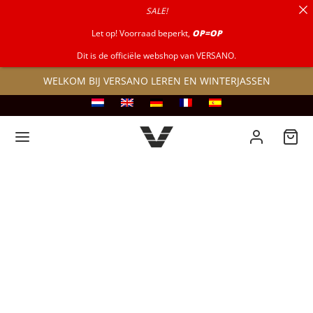
SALE!
naar:
Let op! Voorraad beperkt,
OP=OP
Dit is de officiële webshop van VERSANO.
WELKOM BIJ VERSANO LEREN EN WINTERJASSEN