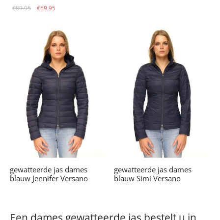
Oorspronkelijke
Huidige
€
89.95
€
69.95
prijs was:
prijs is:
€89.95.
€69.95.
gewatteerde jas dames
gewatteerde jas dames
blauw Jennifer Versano
blauw Simi Versano
Een dames gewatteerde jas bestelt u in