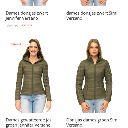
Dames donsjas zwart
dames donsjas zwart Simi
Jennifer Versano
Versano
Oorspronkelijke
Huidige
€
89.95
€
69.95
prijs was:
prijs is:
€89.95.
€69.95.
Uitverkoop
Dames gewatteerde jas
Donsjas dames groen Simi
groen Jennifer Versano
Versano