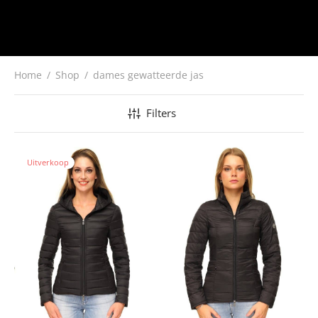
Home
/
Shop
/
dames gewatteerde jas
Filters
Uitverkoop