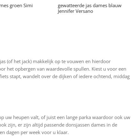
mes groen Simi
gewatteerde jas dames blauw
Jennifer Versano
Dit
Dit
cteren
Opties selecteren
product
product
heeft
heeft
meerdere
meerdere
variaties.
variaties.
Deze
Deze
jas (of het jack) makkelijk op te vouwen en hierdoor
optie
optie
or het opbergen van waardevolle spullen. Kiest u voor een
kan
kan
iets stapt, wandelt over de dijken of iedere ochtend, middag
gekozen
gekozen
worden
worden
op
op
de
de
productpagina
productpagina
 op uw heupen valt, of juist een lange parka waardoor ook uw
ok zijn, er zijn altijd passende donsjassen dames in de
ven dagen per week voor u klaar.