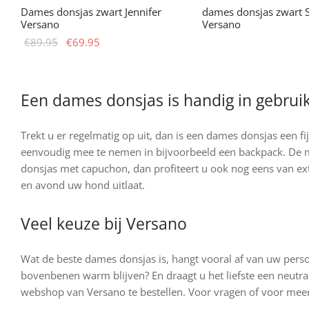
Dames donsjas zwart Jennifer
dames donsjas zwart 
Versano
Versano
Oorspronkelijke
Huidige
Dit
€
89.95
€
69.95
Opties selecteren
prijs was:
prijs is:
prod
Dit
Opties selecteren
€89.95.
€69.95.
heeft
product
meer
heeft
Een dames donsjas is handig in gebrui
variat
meerdere
Deze
variaties.
Trekt u er regelmatig op uit, dan is een dames donsjas een f
optie
Deze
eenvoudig mee te nemen in bijvoorbeeld een backpack. De me
kan
optie
donsjas met capuchon, dan profiteert u ook nog eens van ext
geko
kan
en avond uw hond uitlaat.
word
gekozen
op
worden
Veel keuze bij Versano
de
op
prod
de
Wat de beste dames donsjas is, hangt vooral af van uw perso
productpagina
bovenbenen warm blijven? En draagt u het liefste een neutral
webshop van Versano te bestellen. Voor vragen of voor meer 