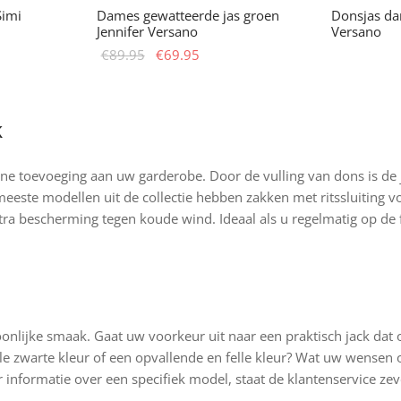
Simi
Dames gewatteerde jas groen
Donsjas da
Jennifer Versano
Versano
Oorspronkelijke
Huidige
€
89.95
€
69.95
Opties sele
uct
prijs was:
prijs is:
Dit
Opties selecteren
€89.95.
€69.95.
product
dere
heeft
k
ies.
meerdere
variaties.
ijne toevoeging aan uw garderobe. Door de vulling van dons is de 
Deze
este modellen uit de collectie hebben zakken met ritssluiting vo
optie
ra bescherming tegen koude wind. Ideaal als u regelmatig op de f
zen
kan
en
gekozen
worden
op
uctpagina
de
onlijke smaak. Gaat uw voorkeur uit naar een praktisch jack dat
productpagina
e zwarte kleur of een opvallende en felle kleur? Wat uw wensen o
informatie over een specifiek model, staat de klantenservice ze