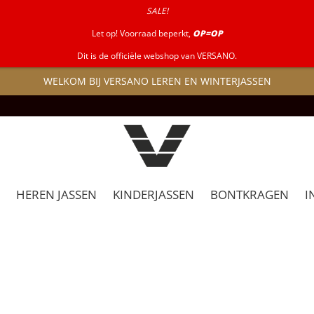
SALE!
Let op! Voorraad beperkt,
OP=OP
Dit is de officiële webshop van VERSANO.
WELKOM BIJ VERSANO LEREN EN WINTERJASSEN
HEREN JASSEN
KINDERJASSEN
BONTKRAGEN
I