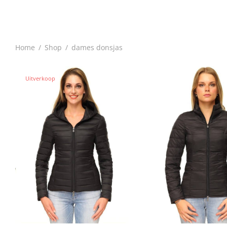
Home
/
Shop
/
dames donsjas
Uitverkoop