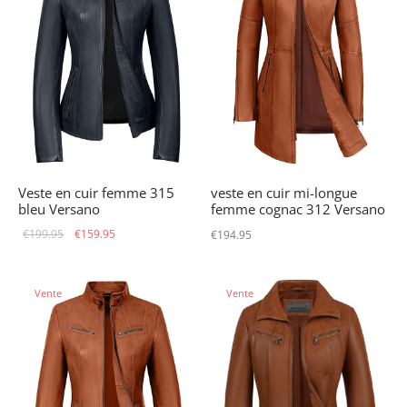
Veste en cuir femme 315
veste en cuir mi-longue
bleu Versano
femme cognac 312 Versano
Le prix
Le prix
€
199.95
€
159.95
€
194.95
initial
actuel
était :
est :
Vente
Vente
€199.95.
€159.95.