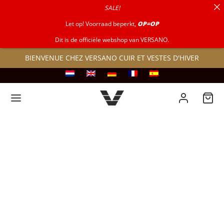
SALE!
pour :
Let op! Voorraad beperkt,
OP=OP
Dit is de officiële webshop van VERSANO.
BIENVENUE CHEZ VERSANO CUIR ET VESTES D'HIVER