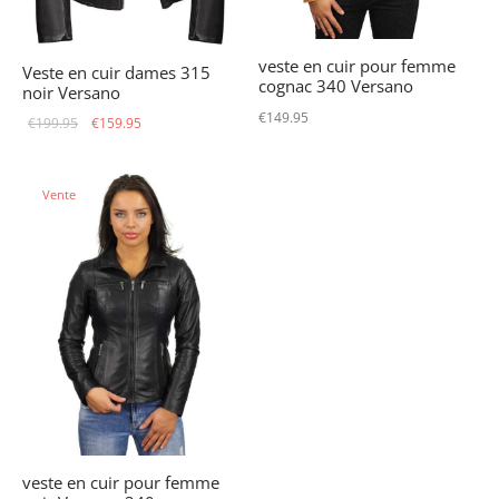
veste en cuir pour femme
Veste en cuir dames 315
cognac 340 Versano
noir Versano
€
149.95
Le prix
Le prix
€
199.95
€
159.95
initial
actuel
était :
est :
Vente
€199.95.
€159.95.
veste en cuir pour femme