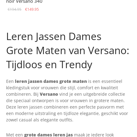
noir Versano 340
Le prix
Le prix
€
194.95
€
149.95
initial
actuel
était :
est :
€194.95.
€149.95.
Leren Jassen Dames
Grote Maten van Versano:
Tijdloos en Trendy
Een
leren jassen dames grote maten
is een essentieel
kledingstuk voor vrouwen die stijl, comfort en kwaliteit
combineren. Bij
Versano
vind je een uitgebreide collectie
die speciaal ontworpen is voor vrouwen in grotere maten.
Deze leren jassen combineren een perfecte pasvorm met
een moderne uitstraling en tijdloze elegantie, geschikt voor
zowel casual als elegante outfits.
Met een
grote dames leren jas
maak je iedere look