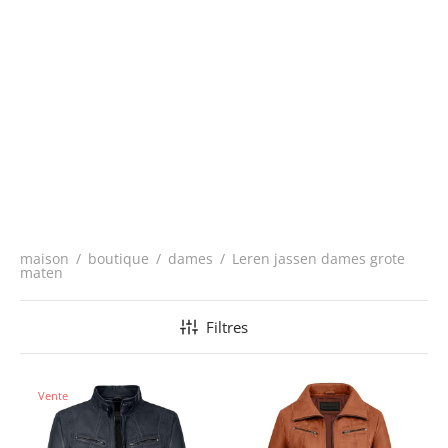
maison
/
boutique
/
dames
/
Leren jassen dames grote
maten
Filtres
Vente