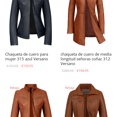
Chaqueta de cuero para
chaqueta de cuero de media
mujer 315 azul Versano
longitud señoras coñac 312
Versano
El precio
El precio
€
199.95
€
159.95
El precio
El precio
€
289.95
€
194.95
original
actual
original
actual
era:
es:
era:
es:
€199.95.
€159.95.
Rebaja
Rebaja
€289.95.
€194.95.