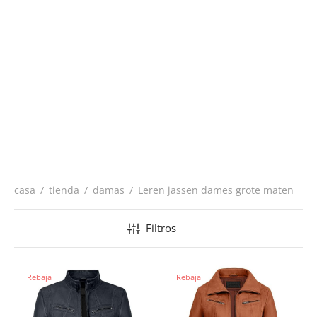
casa
/
tienda
/
damas
/
Leren jassen dames grote maten
Filtros
Rebaja
Rebaja