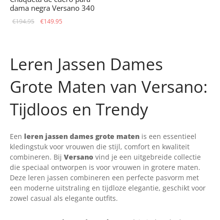
dama negra Versano 340
El precio
El precio
€
194.95
€
149.95
original
actual
era:
es:
€194.95.
€149.95.
Leren Jassen Dames
Grote Maten van Versano:
Tijdloos en Trendy
Een
leren jassen dames grote maten
is een essentieel
kledingstuk voor vrouwen die stijl, comfort en kwaliteit
combineren. Bij
Versano
vind je een uitgebreide collectie
die speciaal ontworpen is voor vrouwen in grotere maten.
Deze leren jassen combineren een perfecte pasvorm met
een moderne uitstraling en tijdloze elegantie, geschikt voor
zowel casual als elegante outfits.