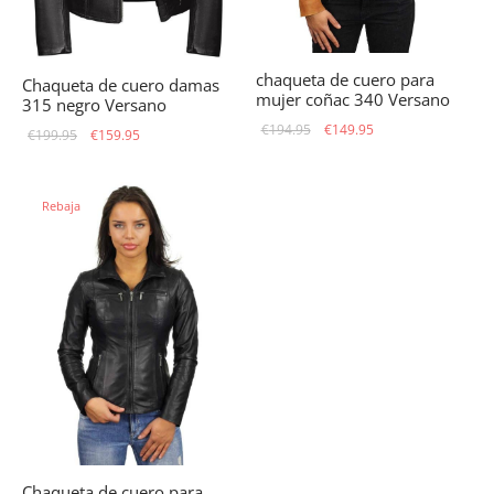
chaqueta de cuero para
Chaqueta de cuero damas
mujer coñac 340 Versano
315 negro Versano
El precio
El precio
€
194.95
€
149.95
El precio
El precio
€
199.95
€
159.95
original
actual
original
actual
era:
es:
era:
es:
Rebaja
€194.95.
€149.95.
€199.95.
€159.95.
Chaqueta de cuero para