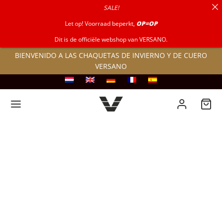
SALE!
por:
Let op! Voorraad beperkt,
OP=OP
Dit is de officiële webshop van VERSANO.
BIENVENIDO A LAS CHAQUETAS DE INVIERNO Y DE CUERO
VERSANO