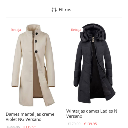
Filtros
Rebaja
Rebaja
Winterjas dames Ladies N
Dames mantel jas creme
Versano
Violet NG Versano
El precio
El precio
€
179.00
€
139.95
El precio
El precio
€
159.95
€
119.95