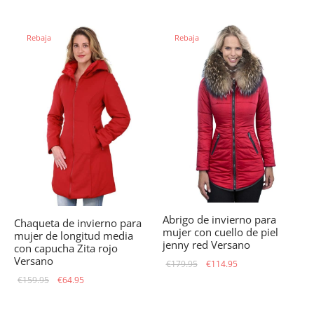
original
precio
era:
actual
era:
actual
€159.95.
es:
Rebaja
Rebaja
€169.95.
es:
€99.95.
€99.95.
Abrigo de invierno para
Chaqueta de invierno para
mujer con cuello de piel
mujer de longitud media
jenny red Versano
con capucha Zita rojo
Versano
El precio
El precio
€
179.95
€
114.95
El precio
El
original
actual
€
159.95
€
64.95
original
precio
era:
es:
era:
actual