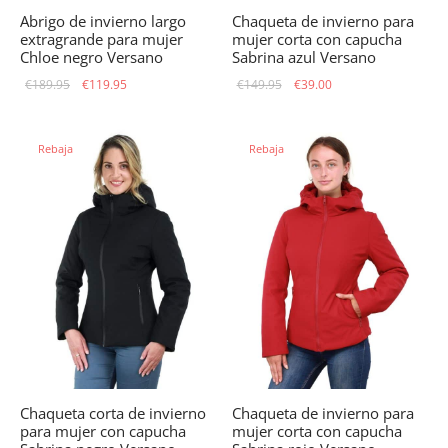
Abrigo de invierno largo
Chaqueta de invierno para
extragrande para mujer
mujer corta con capucha
Chloe negro Versano
Sabrina azul Versano
El precio
El precio
El precio
El
€
189.95
€
119.95
€
149.95
€
39.00
original
actual
original
precio
era:
es:
era:
actual
Rebaja
Rebaja
€189.95.
€119.95.
€149.95.
es:
€39.00.
Chaqueta corta de invierno
Chaqueta de invierno para
para mujer con capucha
mujer corta con capucha