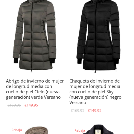
Abrigo de invierno de mujer
Chaqueta de invierno de
de longitud media con
mujer de longitud media
cuello de piel Cielo (nueva
con cuello de piel Sky
generación) verde Versano
(nueva generación) negro
Versano
El precio
El precio
€
169.95
€
149.95
El precio
El precio
€
169.95
€
149.95
original
actual
original
actual
era:
es:
era:
es:
€169.95.
€149.95.
Rebaja
Rebaja
€169.95.
€149.95.