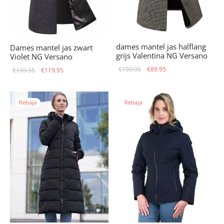
dames mantel jas halflang
Dames mantel jas zwart
grijs Valentina NG Versano
Violet NG Versano
El precio
El
El precio
El precio
€
159.95
€
89.95
€
159.95
€
119.95
original
precio
original
actual
era:
actual
era:
es:
Rebaja
Rebaja
€159.95.
es:
€159.95.
€119.95.
€89.95.