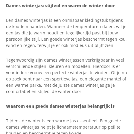
€179.95.
€114.95.
Dames winterjas: stijlvol en warm de winter door
€159.95.
es:
€64.95.
Een dames winterjas is een onmisbaar kledingstuk tijdens
de koude maanden. Wanneer de temperaturen dalen, wil je
een jas die je warm houdt en tegelijkertijd past bij jouw
persoonlijke stijl. Een goede winterjas beschermt tegen kou,
wind en regen, terwijl je er ook modieus uit blijft zien.
Tegenwoordig zijn dames winterjassen verkrijgbaar in veel
verschillende stijlen, kleuren en modellen. Hierdoor is er
voor iedere vrouw een perfecte winterjas te vinden. Of je nu
op zoek bent naar een sportieve jas, een elegante mantel of
een warme parka, met de juiste dames winterjas ga je
comfortabel en stijlvol de winter door.
Waarom een goede dames winterjas belangrijk is
Tijdens de winter is een warme jas essentieel. Een goede
dames winterjas helpt je lichaamstemperatuur op peil te
houden en beschermt je tegen koude