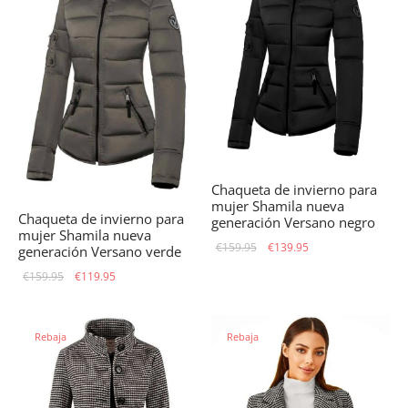
Chaqueta de invierno para
mujer Shamila nueva
Chaqueta de invierno para
generación Versano negro
mujer Shamila nueva
El precio
El precio
€
159.95
€
139.95
generación Versano verde
original
actual
El precio
El precio
€
159.95
€
119.95
era:
es:
original
actual
€159.95.
€139.95.
era:
es:
Rebaja
Rebaja
€159.95.
€119.95.