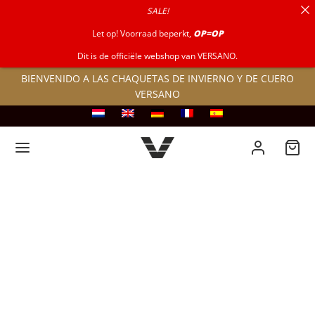
SALE!
por:
Let op! Voorraad beperkt,
OP=OP
Dit is de officiële webshop van VERSANO.
BIENVENIDO A LAS CHAQUETAS DE INVIERNO Y DE CUERO
VERSANO