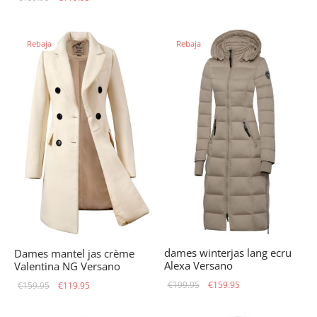
original
actual
original
actual
era:
es:
era:
es:
€179.00.
€139.95.
Rebaja
Rebaja
€159.95.
€119.95.
dames winterjas lang ecru
Dames mantel jas crème
Alexa Versano
Valentina NG Versano
El precio
El precio
El precio
El precio
€
199.95
€
159.95
€
159.95
€
119.95
original
actual
original
actual