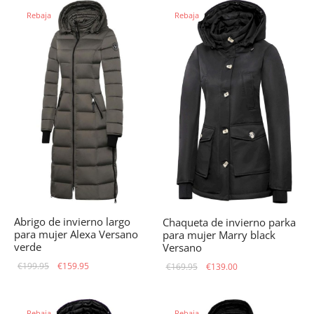
era:
es:
era:
es:
Rebaja
Rebaja
€199.95.
€159.95.
€159.95.
€119.95.
Abrigo de invierno largo
Chaqueta de invierno parka
para mujer Alexa Versano
para mujer Marry black
verde
Versano
El precio
El precio
El precio
El precio
€
199.95
€
159.95
€
169.95
€
139.00
original
actual
original
actual
era:
es:
era:
es:
Rebaja
Rebaja