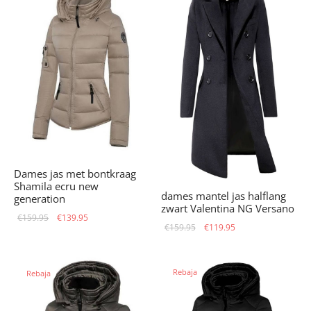
Dames jas met bontkraag
Shamila ecru new
dames mantel jas halflang
generation
zwart Valentina NG Versano
El precio
El precio
€
159.95
€
139.95
El precio
El precio
€
159.95
€
119.95
original
actual
original
actual
era:
es:
era:
es:
€159.95.
€139.95.
Rebaja
Rebaja
€159.95.
€119.95.