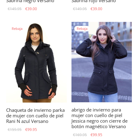
Sabrina negro Versano
Sabrina rojo Versano
El precio
El
El precio
El
€
149.95
€
39.00
€
149.95
€
39.00
original
precio
original
precio
era:
actual
era:
actual
Rebaja
Rebaja
€149.95.
es:
€149.95.
es:
€39.00.
€39.00.
abrigo de invierno para
Chaqueta de invierno parka
mujer con cuello de piel
de mujer con cuello de piel
Jessica negro con cierre de
Rani N azul Versano
botón magnético Versano
El precio
El
€
159.95
€
99.95
El precio
El
€
169.95
€
99.95
original
precio