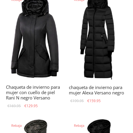
€199.95.
€159.95.
€169.95.
€139.00.
Chaqueta de invierno para
chaqueta de invierno para
mujer con cuello de piel
mujer Alexa Versano negro
Rani N negro Versano
El precio
El precio
€
199.95
€
159.95
El precio
El precio
€
169.95
€
129.95
original
actual
original
actual
era:
es:
era:
es:
€199.95.
€159.95.
Rebaja
Rebaja
€169.95.
€129.95.